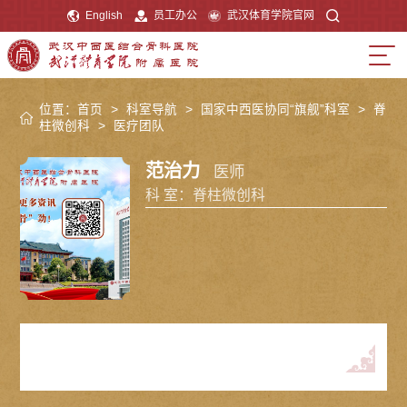
English
员工办公
武汉体育学院官网
位置：
首页
>
科室导航
>
国家中西医协同“旗舰”科室
>
脊
柱微创科
>
医疗团队
范治力
医师
科 室：脊柱微创科