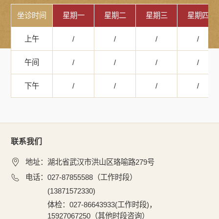
坐诊时间
星期一
星期二
星期三
星期四
上午
/
/
/
/
午间
/
/
/
/
下午
/
/
/
/
联系我们
地址：
湖北省武汉市洪山区珞喻路279号
电话：
027-87855588（工作时段）
(13871572330)
体检：027-86643933(工作时段)，
15927067250（其他时段咨询）