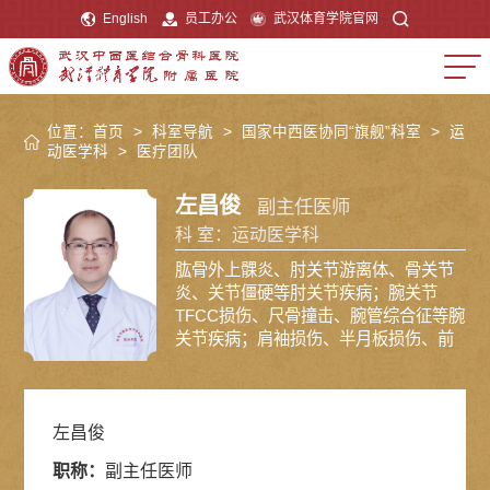
English
员工办公
武汉体育学院官网
位置：
首页
>
科室导航
>
国家中西医协同“旗舰”科室
>
运
动医学科
>
医疗团队
左昌俊
副主任医师
科 室：运动医学科
肱骨外上髁炎、肘关节游离体、骨关节
炎、关节僵硬等肘关节疾病；腕关节
TFCC损伤、尺骨撞击、腕管综合征等腕
关节疾病；肩袖损伤、半月板损伤、前
后交叉韧带损伤、髌骨脱位、踝关节扭
伤/不稳、距骨骨软骨损伤、足拇外翻等
四肢关节运动损伤的关节镜诊疗；髋膝
骨关节炎、痛风及类风湿性关节炎、肩
左昌俊
周炎、股骨头坏死等关节疾病的诊断与
职称：
副主任医师
治疗；人工髋、膝关节置换手术等。