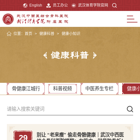
English
员工办公
武汉体育学院官网
位置：
首页
>
健康科普
>
健康小知识
健康科普
骨健康江城行
科普视频
中医养生专栏
健康
别让 “老来瘦” 偷走骨骼健康｜武汉中西医
29