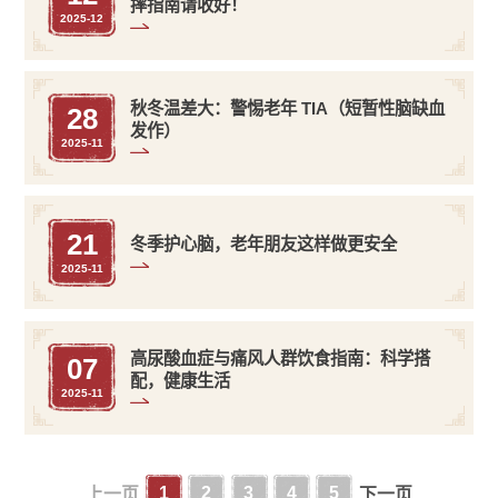
摔指南请收好！
2025-12
秋冬温差大：警惕老年 TIA（短暂性脑缺血
28
发作）
2025-11
21
冬季护心脑，老年朋友这样做更安全
2025-11
高尿酸血症与痛风人群饮食指南：科学搭
07
配，健康生活
2025-11
1
2
3
4
5
上一页
下一页